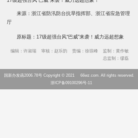
17级超强台风“巴威”来袭！威力远超想象！
来源：浙江省防汛防台抗旱指挥部、浙江省应急管理
厅
原标题：17级超强台风“巴威”来袭！威力远超想象
编辑：许淑瑞
审核：赵乐韵
责编：徐琼峰
监制：黄作敏
总监制：缪磊
国新办发函2006.78号 Copyright © 2021
66wz.com
. All rights reserved.
浙ICP备09100296号-11