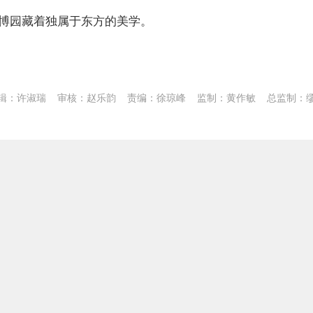
博园藏着独属于东方的美学。
辑：许淑瑞
审核：赵乐韵
责编：徐琼峰
监制：黄作敏
总监制：