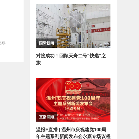
缪磊
国际新闻
对接成功！回顾天舟二号“快递”之
旅
直播回顾
温报E直播 | 温州市庆祝建党100周
年主题系列新闻发布会永嘉专场议程