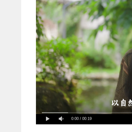
0:00
/
00:19